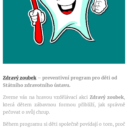
Zdravý zoubek
– preventivní program pro děti od
Státního zdravotního ústavu.
Zveme vás na hravou vzdělávací akci
Zdravý zoubek
,
která dětem zábavnou formou přiblíží, jak správně
pečovat o svůj chrup.
Během programu si děti společně povídají o tom, proč