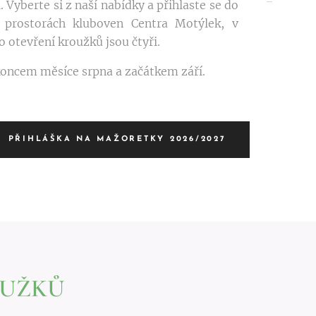
Vyberte si z naší nabídky a přihlaste se do
v prostorách kluboven Centra Motýlek, v
 otevření kroužků jsou čtyři.
koncem měsíce srpna a začátkem září.
PŘIHLÁŠKA NA MAŽORETKY 2026/2027
OUŽKŮ