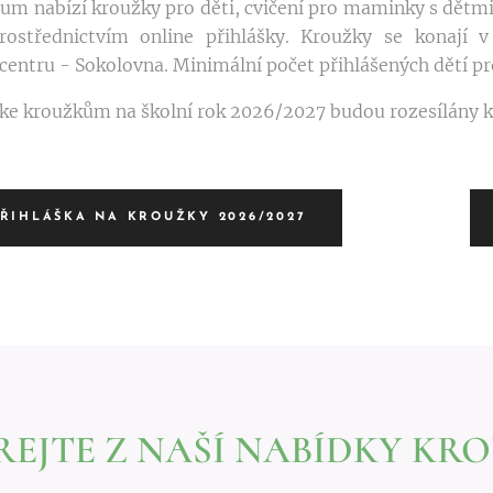
um nabízí kroužky pro děti, cvičení pro maminky s dětmi. 
rostřednictvím online přihlášky. Kroužky se konají 
centru - Sokolovna. Minimální počet přihlášených dětí pro
ke kroužkům na školní rok 2026/2027 budou rozesílány 
ŘIHLÁŠKA NA KROUŽKY 2026/2027
REJTE Z NAŠÍ NABÍDKY KR