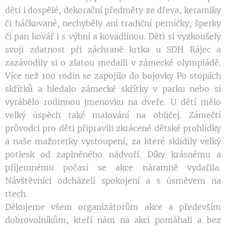
děti i dospělé, dekorační předměty ze dřeva, keramiky
či háčkované, nechyběly ani tradiční perníčky, šperky
či pan kovář i s výhní a kovadlinou. Děti si vyzkoušely
svoji zdatnost při záchraně krtka u SDH Rájec a
zazávodily si o zlatou medaili v zámecké olympiádě.
Více než 100 rodin se zapojilo do bojovky Po stopách
skřítků a hledalo zámecké skřítky v parku nebo si
vyrábělo rodinnou jmenovku na dveře. U dětí mělo
velký úspěch také malování na obličej. Zámečtí
průvodci pro děti připravili zkrácené dětské prohlídky
a naše mažoretky vystoupení, za které sklidily velký
potlesk od zaplněného nádvoří. Díky krásnému a
příjemnému počasí se akce náramně vydařila.
Návštěvníci odcházeli spokojení a s úsměvem na
rtech.
Děkujeme všem organizátorům akce a především
dobrovolníkům, kteří nám na akci pomáhali a bez