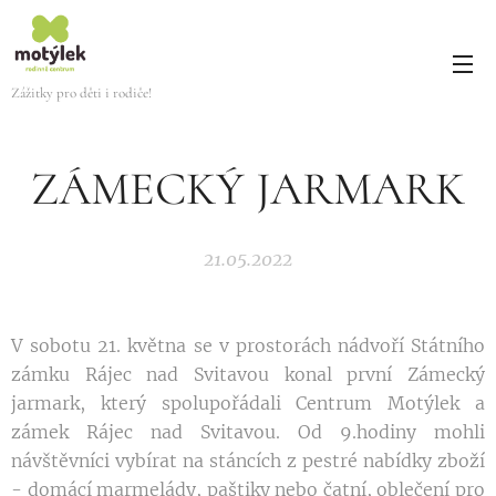
Zážitky pro děti i rodiče!
ZÁMECKÝ JARMARK
21.05.2022
V sobotu 21. května se v prostorách nádvoří Státního
zámku Rájec nad Svitavou konal první Zámecký
jarmark, který spolupořádali Centrum Motýlek a
zámek Rájec nad Svitavou. Od 9.hodiny mohli
návštěvníci vybírat na stáncích z pestré nabídky zboží
- domácí marmelády, paštiky nebo čatní, oblečení pro