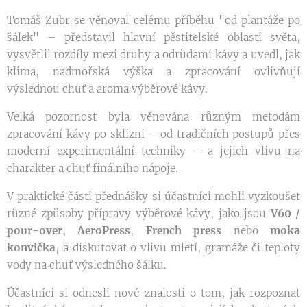
Tomáš Zubr se věnoval celému příběhu "od plantáže po
šálek" – představil hlavní pěstitelské oblasti světa,
vysvětlil rozdíly mezi druhy a odrůdami kávy a uvedl, jak
klima, nadmořská výška a zpracování ovlivňují
výslednou chuť a aroma výběrové kávy.
Velká pozornost byla věnována různým metodám
zpracování kávy po sklizni – od tradičních postupů přes
moderní experimentální techniky – a jejich vlivu na
charakter a chuť finálního nápoje.
V praktické části přednášky si účastníci mohli vyzkoušet
různé způsoby přípravy výběrové kávy, jako jsou
V60 /
pour-over
,
AeroPress
,
French press
nebo
moka
konvička
, a diskutovat o vlivu mletí, gramáže či teploty
vody na chuť výsledného šálku.
Účastníci si odnesli nové znalosti o tom, jak rozpoznat