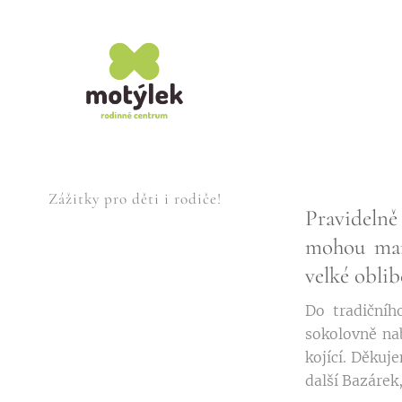
Zážitky pro děti i rodiče!
Pravidelně
mohou mami
velké obli
Do tradičníh
sokolovně nab
kojící. Děkuj
další Bazárek,