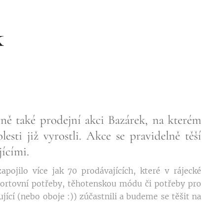
k
ně také prodejní akci Bazárek, na kterém
sti již vyrostli. Akce se pravidelně těší
jícími.
ojilo více jak 70 prodávajících, které v rájecké
sportovní potřeby, těhotenskou módu či potřeby pro
jící (nebo oboje :)) zúčastnili a budeme se těšit na