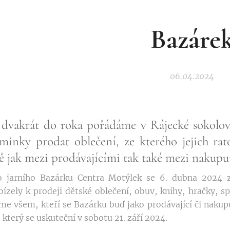
Bazáre
06.04.2024
 dvakrát do roka pořádáme v Rájecké sokolov
nky prodat oblečení, ze kterého jejich ratole
bě jak mezi prodávajícími tak také mezi nakupu
o jarního Bazárku Centra Motýlek se 6. dubna 2024 zap
ízely k prodeji dětské oblečení, obuv, knihy, hračky, 
eme všem, kteří se Bazárku buď jako prodávající či nakupu
 který se uskuteční v sobotu 21. září 2024.