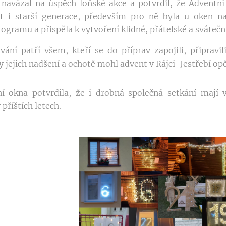
 navázal na úspěch loňské akce a potvrdil, že Adventn
jit i starší generace, především pro ně byla u oken na
ogramu a přispěla k vytvoření klidné, přátelské a svátečn
ání patří všem, kteří se do příprav zapojili, připravil
 jejich nadšení a ochotě mohl advent v Rájci-Jestřebí opět
í okna potvrdila, že i drobná společná setkání mají v
příštích letech.