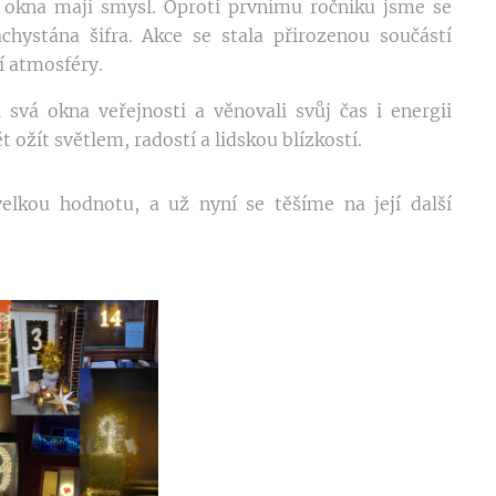
í okna mají smysl. Oproti prvnímu ročníku jsme se
chystána šifra. Akce se stala přirozenou součástí
í atmosféry.
i svá okna veřejnosti a věnovali svůj čas i energii
 ožít světlem, radostí a lidskou blízkostí.
elkou hodnotu, a už nyní se těšíme na její další