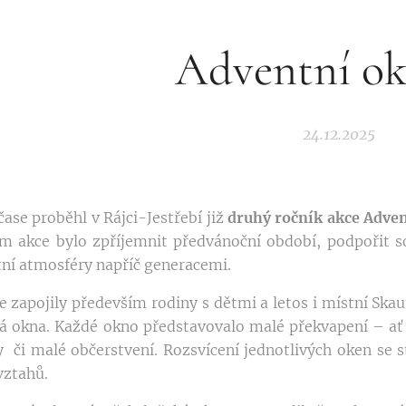
Adventní ok
24.12.2025
ase proběhl v Rájci-Jestřebí již
druhý ročník akce Adve
em akce bylo zpříjemnit předvánoční období, podpořit s
tní atmosféry napříč generacemi.
e zapojily především rodiny s dětmi a letos i místní Skau
 okna. Každé okno představovalo malé překvapení – ať u
y či malé občerstvení. Rozsvícení jednotlivých oken se s
vztahů.