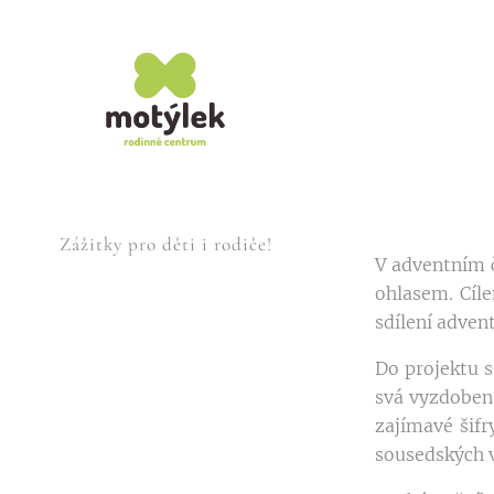
Zážitky pro děti i rodiče!
V adventním č
ohlasem. Cíl
sdílení adven
Do projektu s
svá vyzdobená
zajímavé šifr
sousedských 