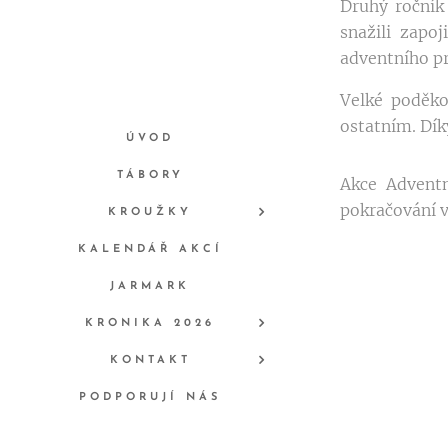
Druhý ročník
snažili zapo
adventního pr
Velké poděkov
ostatním. Díky
ÚVOD
TÁBORY
Akce Adventn
pokračování v 
KROUŽKY
KALENDÁŘ AKCÍ
JARMARK
KRONIKA 2026
KONTAKT
PODPORUJÍ NÁS