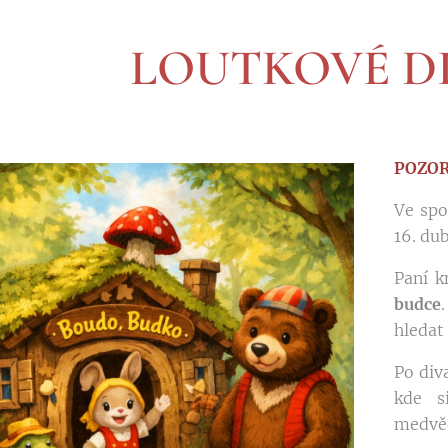
LOUTKOVÉ D
POZOR
Ve spo
16. du
Paní k
budce
hledat 
Po div
kde s
medvě