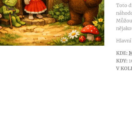
Toto d
náhodo
Můžou 
nějako
Hlavní 
KDE:
M
KDY:
1
V KOL