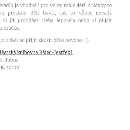
ivadlo je vhodné i pro velmi malé děti. A kdyby to
u přestalo děti bavit, tak to vůbec nevadí.
si jít prohlížet třeba leporela nebo si půjčit
u hračku.
je nebát se přijít zkusit něco nového! :)
ěstská knihovna Rájec-Jestřebí
6. dubna
IK:
10:00